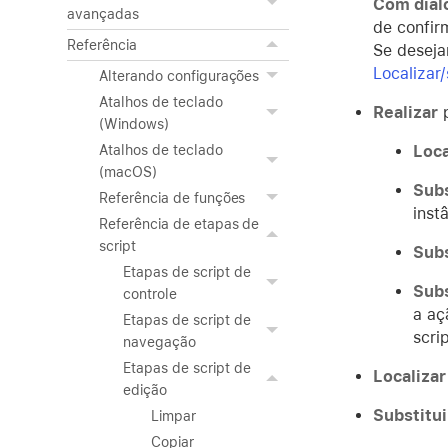
Com diál
avançadas
de confi
Referência
Se desejar
Localizar/
Alterando configurações
Atalhos de teclado
Realizar
p
(Windows)
Loca
Atalhos de teclado
(macOS)
Subs
Referência de funções
inst
Referência de etapas de
script
Subs
Etapas de script de
Subs
controle
a aç
Etapas de script de
scri
navegação
Etapas de script de
Localizar
edição
Substitui
Limpar
Copiar