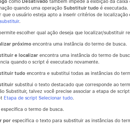
ogo
como
Desativado
também impede a exibição da caixa 
rmação quando uma operação
Substituir tudo
é executada.
 que o usuário esteja apto a inserir critérios de localização
substituir
.
ermite escolher qual ação deseja que localizar/substituir re
lizar próximo
encontra uma instância do termo de busca.
tituir e localizar
encontra uma instância do termo de busca
ância quando o script é executado novamente.
tituir tudo
encontra e substitui todas as instâncias do ter
tituir
substitui o texto destacado que corresponde ao term
ão Substituir, talvez você precise associar a etapa de script
pt
Etapa de script Selecionar tudo
.
especifica o termo de busca.
r por
especifica o texto para substituir as instâncias do te