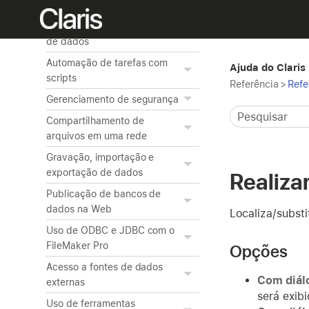
do layout
Criação de gráficos a partir
de dados
Automação de tarefas com
Ajuda do Claris
scripts
Referência
>
Refe
Gerenciamento de segurança
Compartilhamento de
arquivos em uma rede
Gravação, importação e
exportação de dados
Realizar
Publicação de bancos de
dados na Web
Localiza/substi
Uso de ODBC e JDBC com o
FileMaker Pro
Opções
Acesso a fontes de dados
Com diál
externas
será exib
Uso de ferramentas