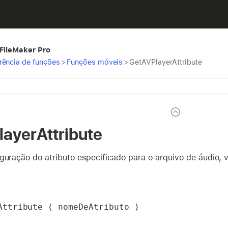
 FileMaker Pro
rência de funções
>
Funções móveis
>
GetAVPlayerAttribute
ayerAttribute
iguração do atributo especificado para o arquivo de áudio
Attribute ( nomeDeAtributo )