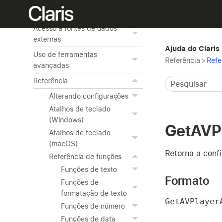
Uso de ODBC e JDBC com o
FileMaker Pro
Acesso a fontes de dados
externas
Ajuda do Claris
Uso de ferramentas
Referência
>
Refe
avançadas
Referência
Alterando configurações
Atalhos de teclado
(Windows)
GetAVPl
Atalhos de teclado
(macOS)
Retorna a conf
Referência de funções
Funções de texto
Formato
Funções de
formatação de texto
GetAVPlayer
Funções de número
Funções de data