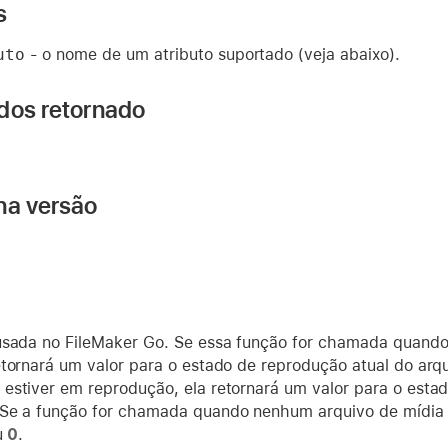
s
uto
- o nome de um atributo suportado (veja abaixo).
dos retornado
na versão
usada no FileMaker Go. Se essa função for chamada quando
etornará um valor para o estado de reprodução atual do ar
estiver em reprodução, ela retornará um valor para o esta
Se a função for chamada quando nenhum arquivo de mídia ti
u
0
.