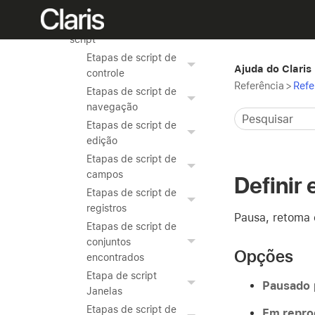
Referência de funções
Referência de etapas de
script
Etapas de script de
Ajuda do Claris
controle
Referência
>
Refe
Etapas de script de
navegação
Etapas de script de
edição
Etapas de script de
campos
Definir
Etapas de script de
registros
Pausa, retoma 
Etapas de script de
conjuntos
Opções
encontrados
Etapa de script
Pausado
Janelas
Etapas de script de
Em repro