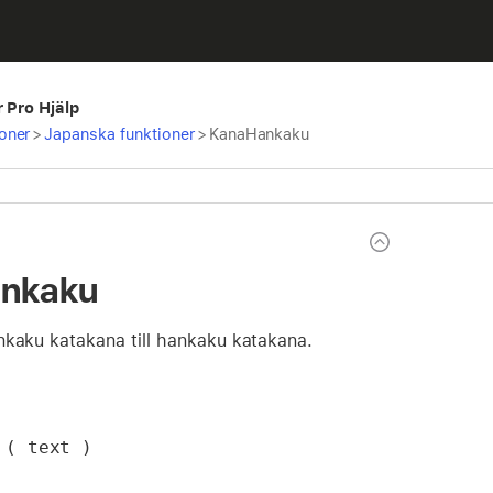
r Pro Hjälp
oner
>
Japanska funktioner
>
KanaHankaku
nkaku
nkaku katakana till hankaku katakana.
 ( text )