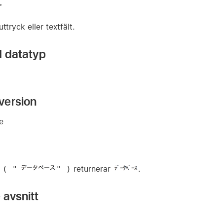
r
uttryck eller textfält.
d datatyp
version
re
 ( "
" )
returnerar
.
 avsnitt