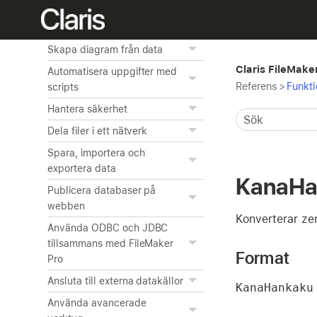
Redigera objekt, layoutdelar
och layoutbakgrund
Skapa diagram från data
Claris FileMake
Automatisera uppgifter med
Referens
>
Funkti
scripts
Hantera säkerhet
Dela filer i ett nätverk
Spara, importera och
exportera data
KanaHa
Publicera databaser på
webben
Konverterar ze
Använda ODBC och JDBC
tillsammans med FileMaker
Format
Pro
Ansluta till externa datakällor
KanaHankaku
Använda avancerade