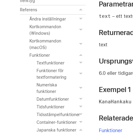
verktyg
Parametra
Referens
text
– ett text
Ändra inställningar
Kortkommandon
Returnera
(Windows)
Kortkommandon
text
(macOS)
Funktioner
Ursprungs
Textfunktioner
Funktioner för
6.0 eller tidiga
textformatering
Numeriska
Exempel 1
funktioner
Datumfunktioner
KanaHankaku
Tidsfunktioner
Tidsstämpelfunktioner
Relaterade
Container-funktioner
Funktioner
Japanska funktioner