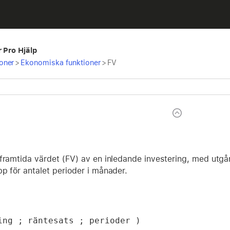
r Pro Hjälp
oner
>
Ekonomiska funktioner
>
FV
framtida värdet (FV) av en inledande investering, med utgån
p för antalet perioder i månader.
ing ; räntesats ; perioder )