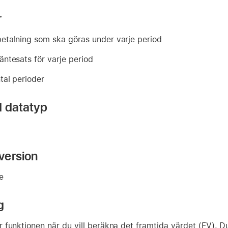
r
etalning som ska göras under varje period
äntesats för varje period
tal perioder
d datatyp
version
re
g
 funktionen när du vill beräkna det framtida värdet (FV). D