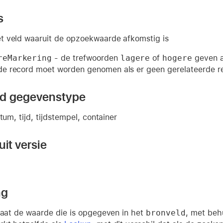
s
t veld waaruit de opzoekwaarde afkomstig is
reMarkering
- de trefwoorden
lagere
of
hogere
geven a
 record moet worden genomen als er geen gerelateerde re
nd gegevenstype
tum, tijd, tijdstempel, container
it versie
ng
ltaat de waarde die is opgegeven in het
bronveld
, met behu