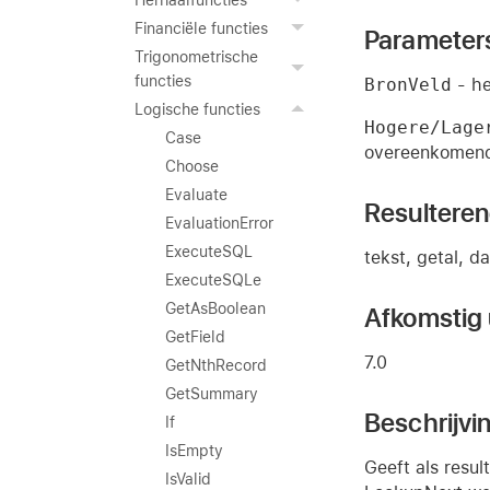
Herhaalfuncties
Financiële functies
Parameter
Trigonometrische
functies
BronVeld
- he
Logische functies
Hogere/Lage
Case
overeenkomende
Choose
Evaluate
Resultere
EvaluationError
ExecuteSQL
tekst, getal, da
ExecuteSQLe
GetAsBoolean
Afkomstig u
GetField
7.0
GetNthRecord
GetSummary
Beschrijvi
If
IsEmpty
Geeft als resu
IsValid