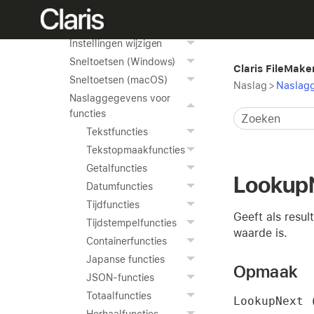
gebruiken
Naslag
Instellingen wijzigen
Sneltoetsen (Windows)
Claris FileMake
Sneltoetsen (macOS)
Naslag
>
Naslagg
Naslaggegevens voor
functies
Tekstfuncties
Tekstopmaakfuncties
Getalfuncties
Lookup
Datumfuncties
Tijdfuncties
Geeft als resu
Tijdstempelfuncties
waarde is.
Containerfuncties
Japanse functies
Opmaak
JSON-functies
Totaalfuncties
LookupNext 