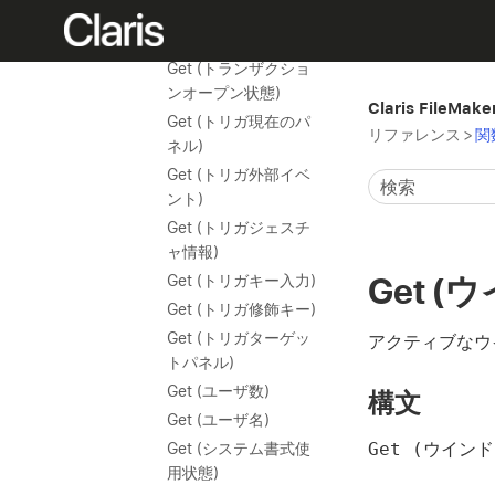
Get (タッチキーボー
ド状態)
Get (トランザクショ
ンオープン状態)
Claris FileMak
Get (トリガ現在のパ
リファレンス
>
関
ネル)
Get (トリガ外部イベ
ント)
Get (トリガジェスチ
ャ情報)
Get (
Get (トリガキー入力)
Get (トリガ修飾キー)
Get (トリガターゲッ
アクティブなウインドウ
トパネル)
Get (ユーザ数)
構文
Get (ユーザ名)
Get (ウインド
Get (システム書式使
用状態)