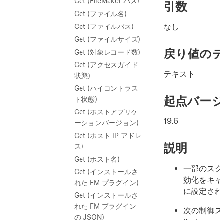
Get (FileMaker パス)
引数
Get (ファイル名)
なし
Get (ファイルパス)
Get (ファイルサイズ)
戻り値の
Get (対象レコード数)
Get (アクセスガイド
テキスト
状態)
Get (ハイコントラス
起点バー
ト状態)
Get (ホストアプリケ
19.6
ーションバージョン)
Get (ホスト IP アドレ
説明
ス)
Get (ホスト名)
一部のス
Get (インストールさ
効化をキ
れた FM プラグイン)
に設定さ
Get (インストールさ
れた FM プラグイン
次の制御スク
の JSON)