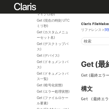
Get (タイムスタンプ)
Get (現在の時刻 UTC
マイクロ秒)
Get (現在の時刻 UTC
Claris FileMak
ミリ秒)
リファレンス
>
関
Get (カスタムメニュ
ーセット名)
Get (デスクトップパ
ス)
Get (デバイス)
Get 
Get (ドキュメントパ
ス)
Get (ドキュメントパ
Get (最終
ス一覧)
Get (暗号化状態)
構文
Get (エラー処理状態)
Get (ファイルロケー
Get (最終エ
ル要素)