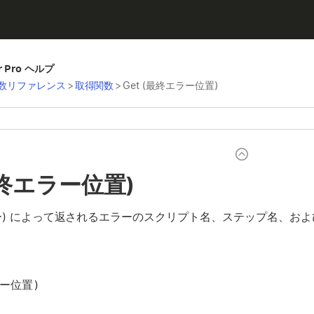
er Pro ヘルプ
数リファレンス
>
取得関数
>
Get (最終エラー位置)
(最終エラー位置)
エラー) によって返されるエラーのスクリプト名、ステップ名、お
ラー位置)