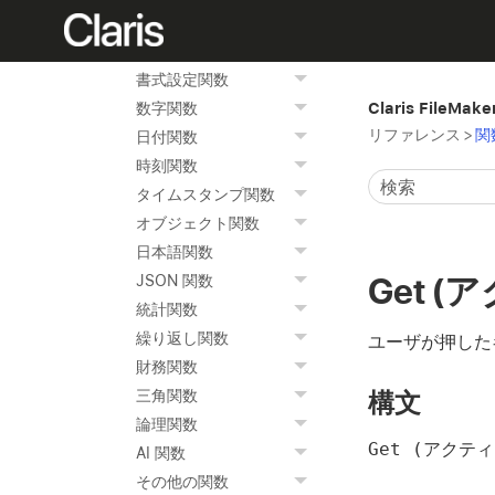
関数リファレンス
テキスト関数
書式設定関数
Claris FileMak
数字関数
リファレンス
>
関
日付関数
時刻関数
タイムスタンプ関数
オブジェクト関数
日本語関数
Get 
JSON 関数
統計関数
繰り返し関数
ユーザが押した
財務関数
構文
三角関数
論理関数
Get (アクテ
AI 関数
その他の関数