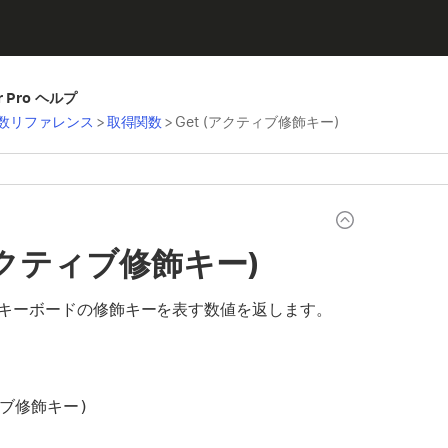
er Pro ヘルプ
数リファレンス
>
取得関数
>
Get (アクティブ修飾キー)
(アクティブ修飾キー)
キーボードの修飾キーを表す数値を返します。
ィブ修飾キー)