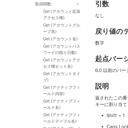
引数
取得関数
Get (アカウント拡張
なし
アクセス権)
Get (アカウントグル
戻り値の
ープ名)
Get (アカウント名)
数字
Get (アカウントパス
ワードの残り日数)
起点バー
Get (アカウントアク
セス権セット名)
6.0 以前のバ
Get (アカウントタイ
プ)
説明
Get (アクティブフィ
ールド内容)
返されたこの番号
Get (アクティブフィ
キーに割り当て
ールド名)
Get (アクティブフィ
Shift = 1
ールドテーブル名)
Caps Loc