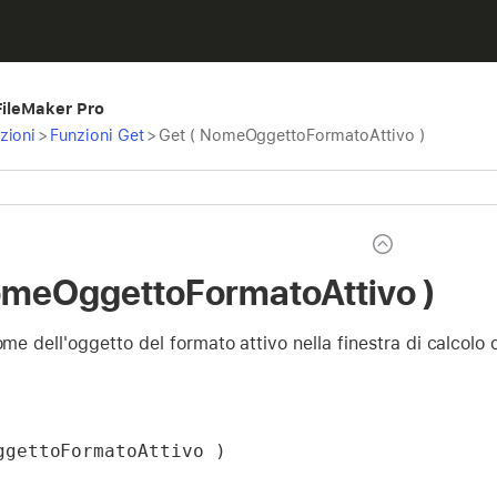
 FileMaker Pro
zioni
>
Funzioni Get
>
Get ( NomeOggettoFormatoAttivo )
omeOggettoFormatoAttivo )
nome dell'oggetto del formato attivo nella finestra di calcolo 
ggettoFormatoAttivo )