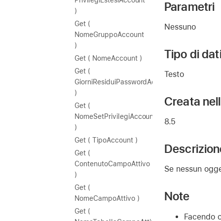
PrivilegiEstesiAccount
Parametri
)
Get (
Nessuno
NomeGruppoAccount
)
Tipo di dat
Get ( NomeAccount )
Get (
Testo
GiorniResiduiPasswordAccount
)
Creata nel
Get (
NomeSetPrivilegiAccount
8.5
)
Get ( TipoAccount )
Descrizion
Get (
ContenutoCampoAttivo
Se nessun ogget
)
Get (
Note
NomeCampoAttivo )
Get (
Facendo cl