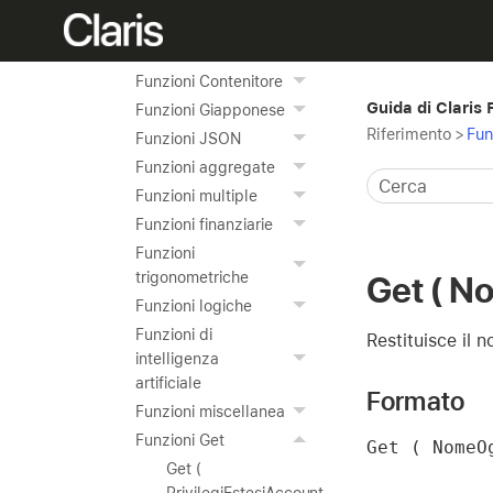
Funzioni di ora
Funzioni Indicatore
data e ora
Funzioni Contenitore
Guida di Claris
Funzioni Giapponese
Riferimento
>
Fun
Funzioni JSON
Funzioni aggregate
Funzioni multiple
Funzioni finanziarie
Funzioni
trigonometriche
Get ( N
Funzioni logiche
Funzioni di
Restituisce il 
intelligenza
artificiale
Formato
Funzioni miscellanea
Funzioni Get
Get ( NomeO
Get (