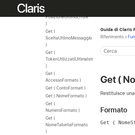
)
Get (
PosizioneUltimoErrore
)
Guida di Claris
Get (
Riferimento
>
Fun
SceltaUltimoMessaggio
)
Get (
TokenUtilizzatiUltimaIstruzione
)
Get (
Get ( N
AccessoFormato )
Get ( ContoFormati )
Restituisce una
Get ( NomeFormato )
Get (
Formato
NumeroFormato )
Get (
Get ( NomeS
NomeTabellaFormato
)