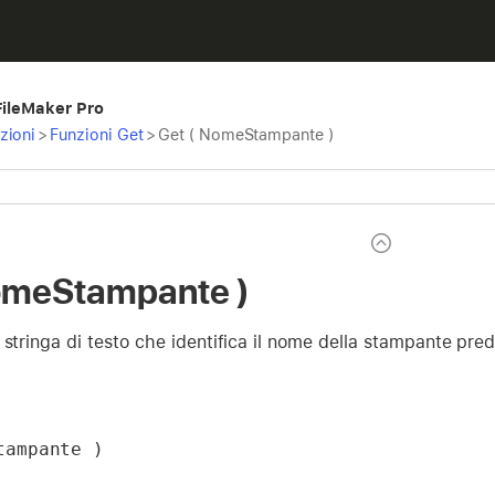
 FileMaker Pro
zioni
>
Funzioni Get
>
Get ( NomeStampante )
omeStampante )
 stringa di testo che identifica il nome della stampante pred
tampante )