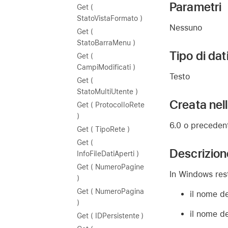
Parametri
Get (
StatoVistaFormato )
Nessuno
Get (
StatoBarraMenu )
Tipo di dat
Get (
CampiModificati )
Testo
Get (
StatoMultiUtente )
Creata nel
Get ( ProtocolloRete
)
6.0 o preceden
Get ( TipoRete )
Get (
Descrizion
InfoFileDatiAperti )
Get ( NumeroPagine
In Windows rest
)
Get ( NumeroPagina
il nome d
)
il nome de
Get ( IDPersistente )