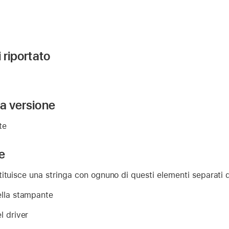
i riportato
la versione
te
e
ituisce una stringa con ognuno di questi elementi separati d
ella stampante
l driver