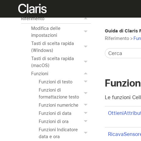
Utilizzo degli strumenti
avanzati
Riferimento
Modifica delle
Guida di Claris
impostazioni
Riferimento
>
Fun
Tasti di scelta rapida
(Windows)
Tasti di scelta rapida
(macOS)
Funzioni
Funzioni
Funzioni di testo
Funzioni di
Le funzioni Cel
formattazione testo
Funzioni numeriche
OttieniAttrib
Funzioni di data
Funzioni di ora
Funzioni Indicatore
RicavaSensor
data e ora