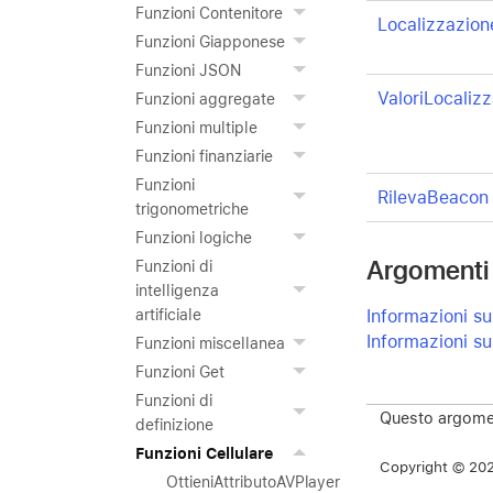
Funzioni Contenitore
Localizzazion
Funzioni Giapponese
Funzioni JSON
ValoriLocaliz
Funzioni aggregate
Funzioni multiple
Funzioni finanziarie
Funzioni
RilevaBeacon
trigonometriche
Funzioni logiche
Argomenti 
Funzioni di
intelligenza
Informazioni su
artificiale
Informazioni su
Funzioni miscellanea
Funzioni Get
Funzioni di
Questo argomen
definizione
Funzioni Cellulare
Copyright © 2026
OttieniAttributoAVPlayer