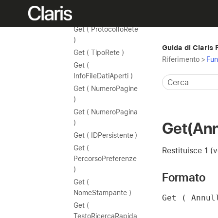
Get (
StatoMultiUtente )
Get ( ProtocolloRete
)
Guida di Claris
Get ( TipoRete )
Riferimento
>
Fun
Get (
InfoFileDatiAperti )
Get ( NumeroPagine
)
Get ( NumeroPagina
)
Get(Ann
Get ( IDPersistente )
Get (
Restituisce 1 (v
PercorsoPreferenze
)
Formato
Get (
NomeStampante )
Get ( Annul
Get (
TestoRicercaRapida