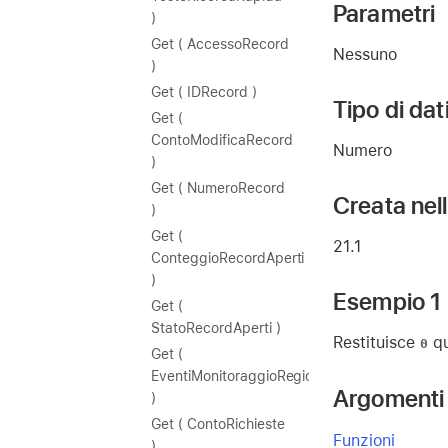
Parametri
)
Get ( AccessoRecord
Nessuno
)
Get ( IDRecord )
Tipo di dat
Get (
ContoModificaRecord
Numero
)
Get ( NumeroRecord
Creata nel
)
Get (
21.1
ConteggioRecordAperti
)
Esempio 1
Get (
StatoRecordAperti )
Restituisce
qu
0
Get (
EventiMonitoraggioRegione
Argomenti 
)
Get ( ContoRichieste
Funzioni
)