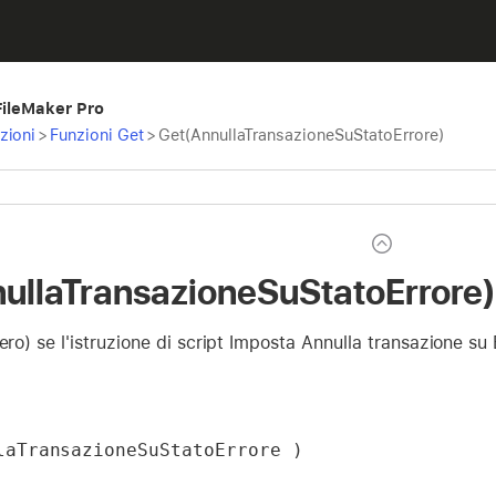
 FileMaker Pro
zioni
>
Funzioni Get
>
Get(AnnullaTransazioneSuStatoErrore)
ullaTransazioneSuStatoErrore)
ero) se l'istruzione di script Imposta Annulla transazione su E
laTransazioneSuStatoErrore )