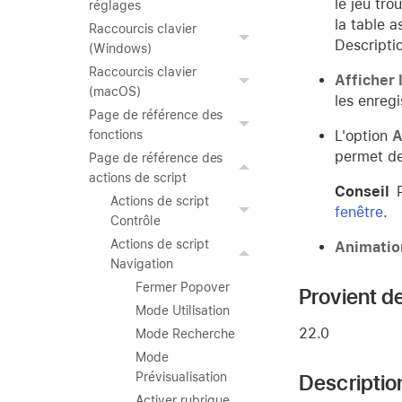
le jeu tro
réglages
la table a
Raccourcis clavier
Descripti
(Windows)
Raccourcis clavier
Afficher 
(macOS)
les enregi
Page de référence des
L'option
A
fonctions
permet de
Page de référence des
actions de script
Conseil
Actions de script
fenêtre
.
Contrôle
Actions de script
Animatio
Navigation
Fermer Popover
Provient de
Mode Utilisation
22.0
Mode Recherche
Mode
Descriptio
Prévisualisation
Activer rubrique