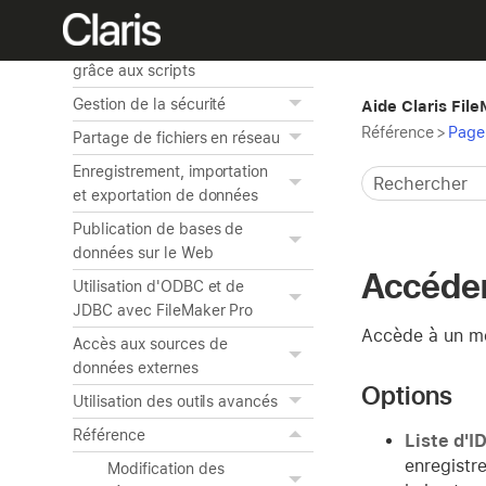
partir de données
Automatisation de tâches
grâce aux scripts
Gestion de la sécurité
Aide Claris Fil
Référence
>
Page 
Partage de fichiers en réseau
Enregistrement, importation
et exportation de données
Publication de bases de
données sur le Web
Accéder
Utilisation d'ODBC et de
JDBC avec FileMaker Pro
Accède à un mod
Accès aux sources de
données externes
Options
Utilisation des outils avancés
Référence
Liste d'I
enregistre
Modification des