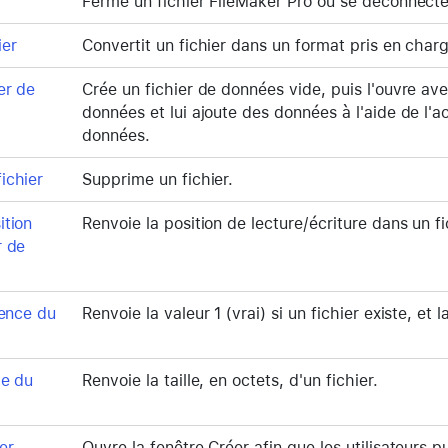
r
Ferme un fichier FileMaker Pro ou se déconnec
ier
Convertit un fichier dans un format pris en char
er de
Crée un fichier de données vide, puis l'ouvre avec
données et lui ajoute des données à l'aide de l'ac
données.
ichier
Supprime un fichier.
ition
Renvoie la position de lecture/écriture dans un f
r de
stence du
Renvoie la valeur 1 (vrai) si un fichier existe, et 
le du
Renvoie la taille, en octets, d'un fichier.
er
Ouvre la fenêtre Créer afin que les utilisateurs 