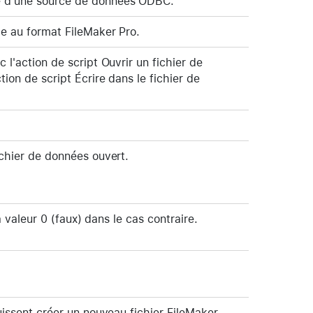
te d'une source de données ODBC.
ge au format FileMaker Pro.
 l'action de script Ouvrir un fichier de
tion de script Écrire dans le fichier de
ichier de données ouvert.
la valeur 0 (faux) dans le cas contraire.
puissent créer un nouveau fichier FileMaker