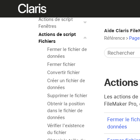
Actions de script Enr.
trouvés
Actions de script
Fenêtres
Aide Claris Fil
Actions de script
Référence
>
Page 
Fichiers
Fermer le fichier de
données
Fermer fichier
Convertir fichier
Actions 
Créer un fichier de
données
Supprimer le fichier
Les actions de 
FileMaker Pro, 
Obtenir la position
dans le fichier de
données
Fermer le fich
Vérifier l'existence
données
du fichier