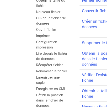
Fermer fichie
Obtenir la taille du
fichier
Convertir fich
Nouveau fichier
Ouvrir un fichier de
Créer un fichi
données
données
Ouvrir fichier
Imprimer
Configuration
Supprimer le f
impression
Obtenir la pos
Lire depuis le fichier
dans le fichie
de données
données
Récupérer fichier
Renommer le fichier
Vérifier l'exi
Enregistrer une
fichier
copie
Enregistrer en XML
Obtenir la tail
Définir la position
fichier
dans le fichier de
données
Nouveau fichi