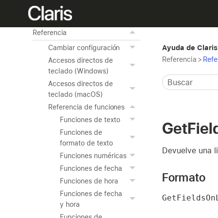
Uso de las herramientas
avanzadas
Referencia
Ayuda de Claris
Cambiar configuración
Referencia
>
Refe
Accesos directos de
teclado (Windows)
Accesos directos de
teclado (macOS)
Referencia de funciones
Funciones de texto
GetFie
Funciones de
formato de texto
Devuelve una l
Funciones numéricas
Funciones de fecha
Formato
Funciones de hora
Funciones de fecha
GetFieldsOn
y hora
Funciones de