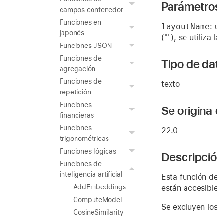
Parámetro
campos contenedor
Funciones en
layoutName
:
japonés
(""), se utiliza
Funciones JSON
Funciones de
Tipo de da
agregación
Funciones de
texto
repetición
Funciones
Se origina
financieras
Funciones
22.0
trigonométricas
Funciones lógicas
Descripci
Funciones de
inteligencia artificial
Esta función d
AddEmbeddings
están accesibl
ComputeModel
Se excluyen los
CosineSimilarity