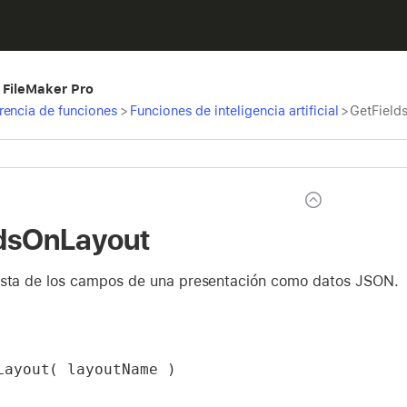
 FileMaker Pro
rencia de funciones
>
Funciones de inteligencia artificial
>
GetField
ldsOnLayout
ista de los campos de una presentación como datos JSON.
Layout( layoutName )