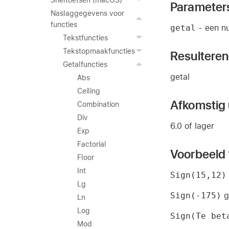
Sneltoetsen (macOS)
Parameter
Naslaggegevens voor
functies
getal
- een nu
Tekstfuncties
Tekstopmaakfuncties
Resultere
Getalfuncties
getal
Abs
Ceiling
Afkomstig u
Combination
Div
6.0 of lager
Exp
Factorial
Voorbeeld 
Floor
Int
Sign(15,12)
Lg
Sign(-175)
g
Ln
Log
Sign(Te bet
Mod