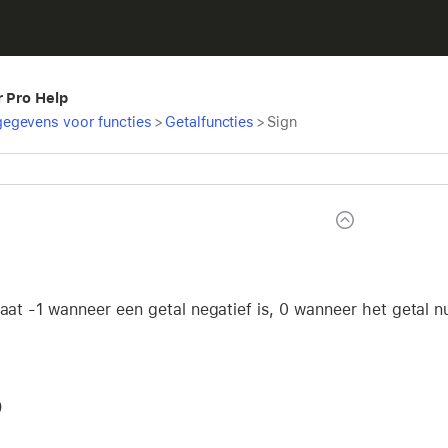
r Pro Help
egevens voor functies
>
Getalfuncties
>
Sign
taat -1 wanneer een getal negatief is, 0 wanneer het getal nul
)