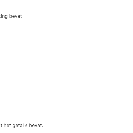
king bevat
t het getal
bevat.
0