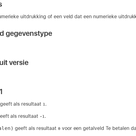
s
merieke uitdrukking of een veld dat een numerieke uitdruk
nd gegevenstype
it versie
1
geeft als resultaat
.
1
eeft als resultaat
.
-1
alen)
geeft als resultaat
voor een getalveld Te betalen da
0