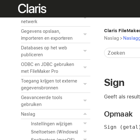
Beveiliging beheren
Bestanden delen in een
netwerk
Claris FileMake
Gegevens opslaan,
Naslag
>
Naslagg
importeren en exporteren
Databases op het web
publiceren
ODBC en JDBC gebruiken
met FileMaker Pro
Sign
Toegang krijgen tot externe
gegevensbronnen
Geeft als resul
Geavanceerde tools
gebruiken
Opmaak
Naslag
Instellingen wijzigen
Sign (getal
Sneltoetsen (Windows)