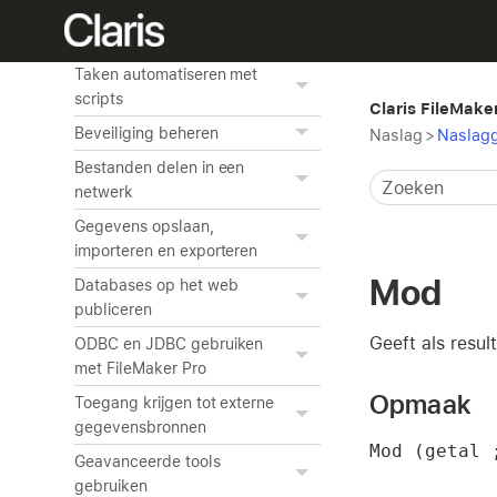
Grafieken van gegevens
maken
Taken automatiseren met
scripts
Claris FileMake
Beveiliging beheren
Naslag
>
Naslagg
Bestanden delen in een
netwerk
Gegevens opslaan,
importeren en exporteren
Mod
Databases op het web
publiceren
Geeft als resul
ODBC en JDBC gebruiken
met FileMaker Pro
Opmaak
Toegang krijgen tot externe
gegevensbronnen
Mod (getal 
Geavanceerde tools
gebruiken