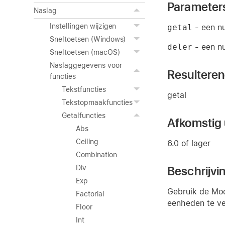
Parameter
Naslag
Instellingen wijzigen
getal
- een nu
Sneltoetsen (Windows)
deler
- een nu
Sneltoetsen (macOS)
Naslaggegevens voor
Resultere
functies
Tekstfuncties
getal
Tekstopmaakfuncties
Getalfuncties
Afkomstig u
Abs
Ceiling
6.0 of lager
Combination
Beschrijvi
Div
Exp
Gebruik de Mod
Factorial
eenheden te ve
Floor
Int