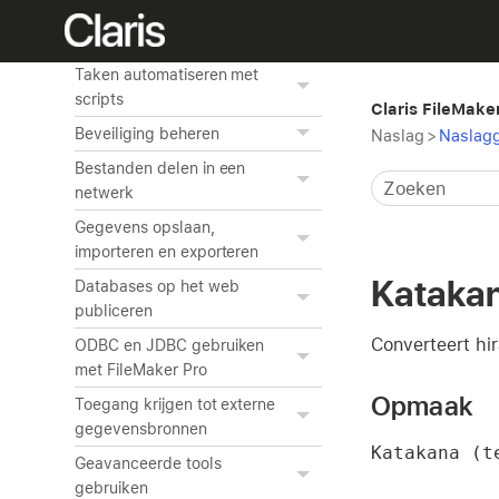
Grafieken van gegevens
maken
Taken automatiseren met
scripts
Claris FileMake
Beveiliging beheren
Naslag
>
Naslagg
Bestanden delen in een
netwerk
Gegevens opslaan,
importeren en exporteren
Kataka
Databases op het web
publiceren
Converteert hi
ODBC en JDBC gebruiken
met FileMaker Pro
Opmaak
Toegang krijgen tot externe
gegevensbronnen
Katakana (t
Geavanceerde tools
gebruiken