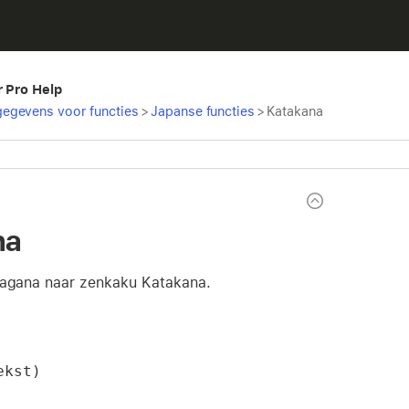
r Pro Help
egevens voor functies
>
Japanse functies
>
Katakana
na
ragana naar zenkaku Katakana.
ekst)