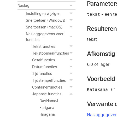
Parameter
Naslag
Instellingen wijzigen
tekst
- een te
Sneltoetsen (Windows)
Resultere
Sneltoetsen (macOS)
Naslaggegevens voor
tekst
functies
Tekstfuncties
Afkomstig u
Tekstopmaakfuncties
Getalfuncties
6.0 of lager
Datumfuncties
Tijdfuncties
Voorbeeld 
Tijdstempelfuncties
Containerfuncties
Katakana ("
Japanse functies
DayNameJ
Verwante 
Furigana
Naslaggegevens
Hiragana