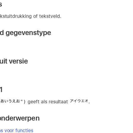
s
kstuitdrukking of tekstveld.
nd gegevenstype
it versie
1
")
geeft als resultaat
.
onderwerpen
 voor functies