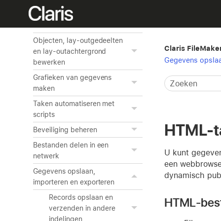
Lay-outs en rapporten
maken en beheren
Objecten, lay-outgedeelten
Claris FileMake
en lay-outachtergrond
Gegevens opslaa
bewerken
Grafieken van gegevens
maken
Taken automatiseren met
scripts
HTML-ta
Beveiliging beheren
Bestanden delen in een
U kunt gegeven
netwerk
een webbrowse
Gegevens opslaan,
dynamisch publ
importeren en exporteren
Records opslaan en
HTML-best
verzenden in andere
indelingen