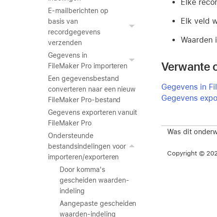
Elke reco
E-mailberichten op
Elk veld 
basis van
recordgegevens
Waarden i
verzenden
Gegevens in
Verwante 
FileMaker Pro importeren
Een gegevensbestand
Gegevens in Fi
converteren naar een nieuw
Gegevens expor
FileMaker Pro-bestand
Gegevens exporteren vanuit
FileMaker Pro
Was dit onderw
Ondersteunde
bestandsindelingen voor
Copyright © 2026
importeren/exporteren
Door komma's
gescheiden waarden-
indeling
Aangepaste gescheiden
waarden-indeling