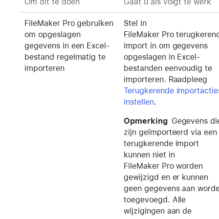
Om dit te doen
Gaat u als volgt te werk
FileMaker Pro gebruiken
Stel in
om opgeslagen
FileMaker Pro terugkeren
gegevens in een Excel-
import in om gegevens
bestand regelmatig te
opgeslagen in Excel-
importeren
bestanden eenvoudig te
importeren. Raadpleeg
Terugkerende importactie
instellen
.
Opmerking
Gegevens di
zijn geïmporteerd via een
terugkerende import
kunnen niet in
FileMaker Pro worden
gewijzigd en er kunnen
geen gegevens aan word
toegevoegd. Alle
wijzigingen aan de