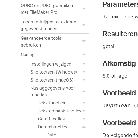
Parameter
ODBC en JDBC gebruiken
met FileMaker Pro
datum
- elke w
Toegang krijgen tot externe
gegevensbronnen
Resultere
Geavanceerde tools
gebruiken
getal
Naslag
Afkomstig u
Instellingen wijzigen
Sneltoetsen (Windows)
6.0 of lager
Sneltoetsen (macOS)
Naslaggegevens voor
Voorbeeld 
functies
Tekstfuncties
DayOfYear (
Tekstopmaakfuncties
Getalfuncties
Voorbeeld
Datumfuncties
De volgende for
Date