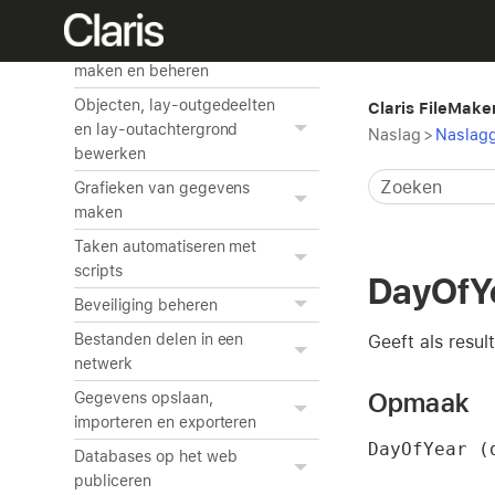
tabellen
Lay-outs en rapporten
maken en beheren
Objecten, lay-outgedeelten
Claris FileMake
en lay-outachtergrond
Naslag
>
Naslagg
bewerken
Grafieken van gegevens
maken
Taken automatiseren met
scripts
DayOfY
Beveiliging beheren
Bestanden delen in een
Geeft als resul
netwerk
Opmaak
Gegevens opslaan,
importeren en exporteren
DayOfYear (
Databases op het web
publiceren