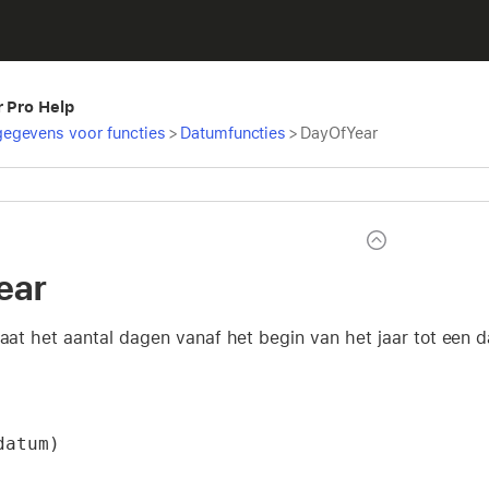
r Pro Help
egevens voor functies
>
Datumfuncties
>
DayOfYear
ear
taat het aantal dagen vanaf het begin van het jaar tot een 
datum)