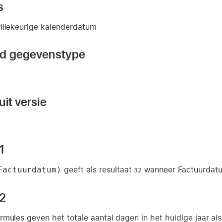
s
illekeurige kalenderdatum
nd gegevenstype
it versie
1
Factuurdatum)
geeft als resultaat
wanneer Factuurdatu
32
 2
mules geven het totale aantal dagen in het huidige jaar als 