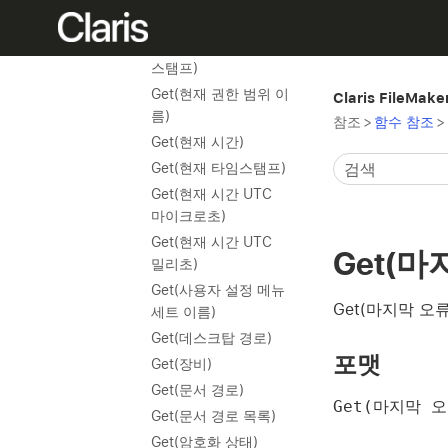
한)
Get(현재 호스트 타임
스탬프)
Get(현재 권한 범위 이
Claris FileMak
름)
참조
>
함수 참조
>
Get(현재 시간)
Get(현재 타임스탬프)
Get(현재 시간 UTC
마이크로초)
Get(현재 시간 UTC
Get(마
밀리초)
Get(사용자 설정 메뉴
Get(마지막 오
세트 이름)
Get(데스크탑 경로)
포맷
Get(장비)
Get(문서 경로)
Get(마지막 
Get(문서 경로 목록)
Get(암호화 상태)