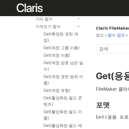
논리 함수
인공지능 함수
기타 함수
가져오기 함수
Claris FileMak
Get(확장된 권한 계
참조
>
함수 참조
>
정)
Get(계정 그룹 이름)
Get(계정 이름)
Get(계정 암호 남은 일
수)
Get(응
Get(계정 권한 범위 이
름)
FileMaker
Get(계정 유형)
Get(활성화된 필드 콘
포맷
텐츠)
Get(활성화된 필드 이
Get(응용 프
름)
Get(활성화된 필드 테