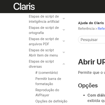
Etapas de script de
contas
Etapas de script de
inteligência artificial
Ajuda do Claris
Etapas de script de
Referência
>
Refe
ortografia
Etapas de script de
arquivos PDF
Etapas de script
Abrir item de menu
Abrir U
Etapas de script
diversas
Permite que o 
# (comentário)
Permitir barra de
Opções
formatação
Reprodução do
Com diá
AVPlayer
exibida q
Opções de definição