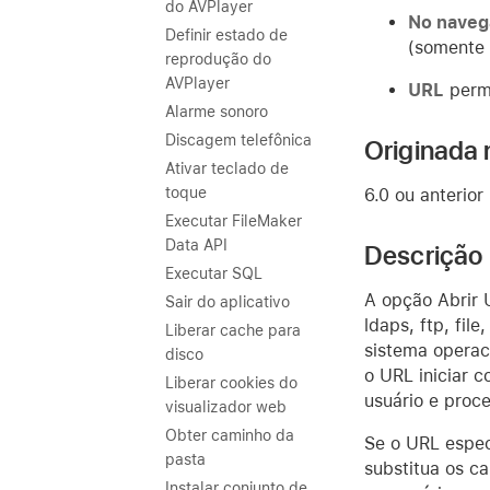
do AVPlayer
No naveg
Definir estado de
(somente 
reprodução do
AVPlayer
URL
permi
Alarme sonoro
Discagem telefônica
Originada 
Ativar teclado de
toque
6.0 ou anterior
Executar FileMaker
Data API
Descrição
Executar SQL
A opção Abrir 
Sair do aplicativo
ldaps, ftp, file
Liberar cache para
sistema operac
disco
o URL iniciar 
Liberar cookies do
usuário e proc
visualizador web
Obter caminho da
Se o URL espec
pasta
substitua os c
Instalar conjunto de