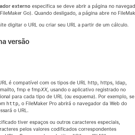
ador externo
especifica se deve abrir a página no navegad
FileMaker Go). Quando desligado, a página abre no FileMak
te digitar o URL ou criar seu URL a partir de um cálculo.
na versão
URL é compatível com os tipos de URL http, https, ldap,
, mailto, fmp e fmp
XX
, usando o aplicativo registrado no
ional para cada tipo de URL (ou
esquema
). Por exemplo, se
com
http
, o FileMaker Pro abrirá o navegador da Web do
essará o URL.
ificado tiver espaços ou outros caracteres especiais,
aracteres pelos valores codificados correspondentes