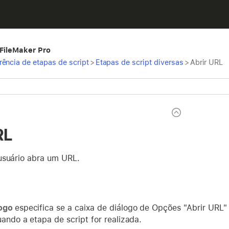
 FileMaker Pro
rência de etapas de script
>
Etapas de script diversas
>
Abrir URL
RL
usuário abra um URL.
logo
especifica se a caixa de diálogo de Opções "Abrir URL"
uando a etapa de script for realizada.