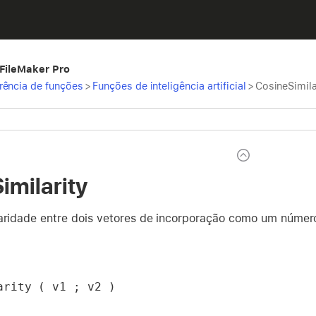
 FileMaker Pro
rência de funções
>
Funções de inteligência artificial
>
CosineSimila
imilarity
aridade entre dois vetores de incorporação como um número e
arity ( v1 ; v2 )