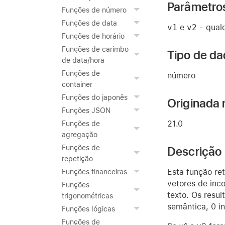
Parâmetro
Funções de número
Funções de data
v1
e
v2
- qualq
Funções de horário
Funções de carimbo
Tipo de da
de data/hora
Funções de
número
container
Funções do japonês
Originada 
Funções JSON
21.0
Funções de
agregação
Funções de
Descrição
repetição
Esta função re
Funções financeiras
vetores de inc
Funções
texto. Os resul
trigonométricas
semântica, 0 in
Funções lógicas
Funções de