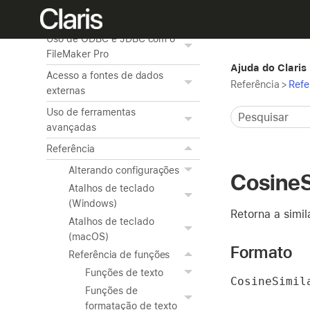
Publicação de bancos de
dados na Web
Uso de ODBC e JDBC com o
FileMaker Pro
Ajuda do Claris
Acesso a fontes de dados
Referência
>
Refe
externas
Uso de ferramentas
avançadas
Referência
Alterando configurações
CosineS
Atalhos de teclado
(Windows)
Retorna a simil
Atalhos de teclado
(macOS)
Formato
Referência de funções
Funções de texto
CosineSimil
Funções de
formatação de texto