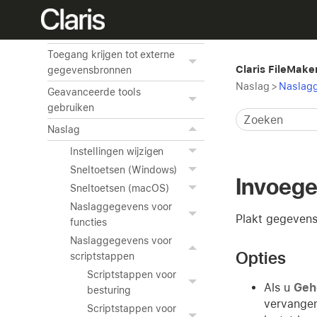
ODBC en JDBC gebruiken
met FileMaker Pro
Toegang krijgen tot externe
Claris FileMake
gegevensbronnen
Naslag
>
Naslagg
Geavanceerde tools
gebruiken
Naslag
Instellingen wijzigen
Sneltoetsen (Windows)
Invoege
Sneltoetsen (macOS)
Naslaggegevens voor
Plakt gegevens
functies
Naslaggegevens voor
Opties
scriptstappen
Scriptstappen voor
Als u
Geh
besturing
vervangen
Scriptstappen voor