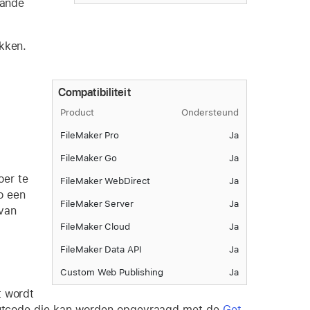
aande
akken.
Compatibiliteit
Product
Ondersteund
FileMaker Pro
Ja
FileMaker Go
Ja
oer te
FileMaker WebDirect
Ja
o een
FileMaker Server
Ja
 van
FileMaker Cloud
Ja
FileMaker Data API
Ja
Custom Web Publishing
Ja
t wordt
 foutcode die kan worden opgevraagd met de
Get