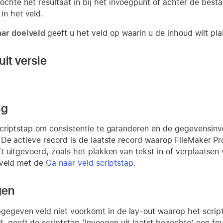
zochte het resultaat in bij het invoegpunt of achter de best
in het veld.
aar doelveld
geeft u het veld op waarin u de inhoud wilt pl
it versie
ng
criptstap om consistentie te garanderen en de gegevensinv
 De actieve record is de laatste record waarop FileMaker Pr
 uitgevoerd, zoals het plakken van tekst in of verplaatsen
 veld met de
Ga naar veld scriptstap
.
gen
pgegeven veld niet voorkomt in de lay-out waarop het scrip
d, geeft de scriptstap ‘Invoegen uit laatst bezochte’ een