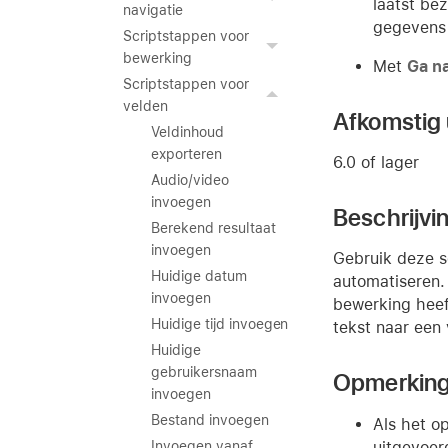
laatst be
navigatie
gegevens 
Scriptstappen voor
bewerking
Met
Ga n
Scriptstappen voor
velden
Afkomstig u
Veldinhoud
exporteren
6.0 of lager
Audio/video
invoegen
Beschrijvi
Berekend resultaat
invoegen
Gebruik deze s
Huidige datum
automatiseren.
invoegen
bewerking heeft
Huidige tijd invoegen
tekst naar een
Huidige
gebruikersnaam
Opmerkin
invoegen
Bestand invoegen
Als het o
uitgevoer
Invoegen vanaf