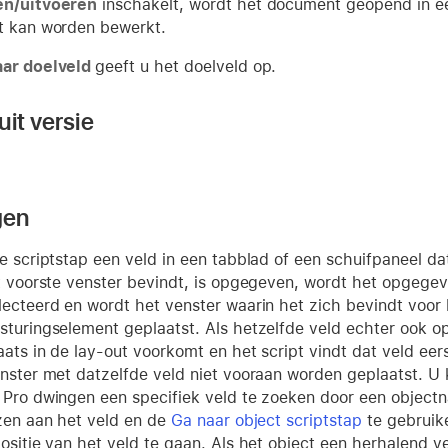
en/uitvoeren
inschakelt, wordt het document geopend in e
t kan worden bewerkt.
aar doelveld
geeft u het doelveld op.
it versie
gen
ze scriptstap een veld in een tabblad of een schuifpaneel da
et voorste venster bevindt, is opgegeven, wordt het opgege
lecteerd en wordt het venster waarin het zich bevindt voor 
sturingselement geplaatst. Als hetzelfde veld echter ook o
aats in de lay-out voorkomt en het script vindt dat veld eer
enster met datzelfde veld niet vooraan worden geplaatst. U 
 Pro dwingen een specifiek veld te zoeken door een object
jzen aan het veld en de
Ga naar object scriptstap
te gebruik
positie van het veld te gaan. Als het object een herhalend v