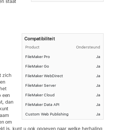
en staat
Compatibiliteit
Product
Ondersteund
FileMaker Pro
Ja
FileMaker Go
Ja
t zich
FileMaker WebDirect
Ja
ven
FileMaker Server
Ja
het
p een
FileMaker Cloud
Ja
st, dan
FileMaker Data API
Ja
kunt
Custom Web Publishing
Ja
naam
en om
eld is, kunt u ook opgeven naar welke herhaling