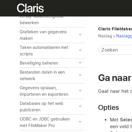
maken en beheren
Objecten, lay-outgedeelten
en lay-outachtergrond
bewerken
Claris FileMake
Grafieken van gegevens
Naslag
>
Naslagg
maken
Taken automatiseren met
scripts
Beveiliging beheren
Bestanden delen in een
Ga naar
netwerk
Gegevens opslaan,
Gaat naar het 
importeren en exporteren
Databases op het web
Opties
publiceren
ODBC en JDBC gebruiken
Met
Sele
met FileMaker Pro
een veld 