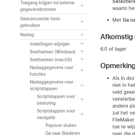
Selecter
Toegang krijgen tot externe
waarin he
gegevensbronnen
Geavanceerde tools
Met
Ga n
gebruiken
Afkomstig u
Naslag
Instellingen wijzigen
6.0 of lager
Sneltoetsen (Windows)
Sneltoetsen (macOS)
Opmerkin
Naslaggegevens voor
functies
Als in de
Naslaggegevens voor
niet in h
scriptstappen
veld gese
Scriptstappen voor
vensterbe
besturing
andere pl
Scriptstappen voor
zal het v
navigatie
FileMaker
Popover sluiten
toe te wi
naar die 
Ga naar Bladeren