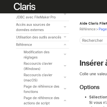
données sur le Web
Utilisation d'ODBC et de
JDBC avec FileMaker Pro
Aide Claris Fil
Accès aux sources de
Référence
>
Page 
données externes
Utilisation des outils avancés
Référence
Modification des
réglages
Insérer 
Raccourcis clavier
(Windows)
Colle une valeu
Raccourcis clavier
(macOS)
Options
Page de référence des
fonctions
Sélection
Page de référence des
Si vous n'
actions de script