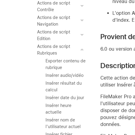
niveau du
Actions de script
Contrôle
L'option
A
Actions de script
d'index. E
Navigation
Actions de script
Provient de
Edition
Actions de script
6.0 ou version 
Rubriques
Exporter contenu de
Descriptio
rubrique
Insérer audio/vidéo
Cette action de
Insérer résultat du
utiliser Insére
calcul
FileMaker Pro a
Insérer date du jour
l'utilisateur p
Insérer heure
disposer de do
actuelle
pouvez désigne
Insérer nom de
données.
l'utilisateur actuel
Insérer fichier