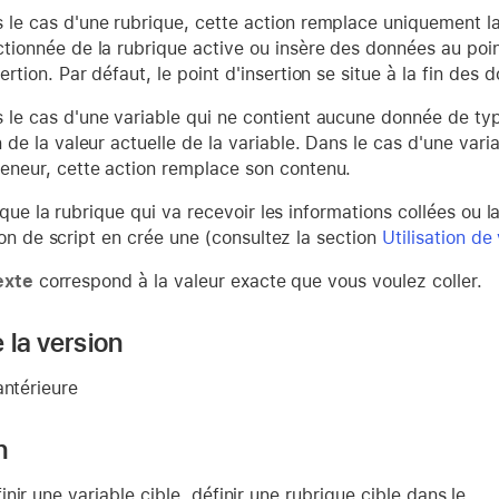
 le cas d'une rubrique, cette action remplace uniquement la
ctionnée de la rubrique active ou insère des données au poi
sertion. Par défaut, le point d'insertion se situe à la fin des
 le cas d'une variable qui ne contient aucune donnée de ty
in de la valeur actuelle de la variable. Dans le cas d'une va
eneur, cette action remplace son contenu.
que la rubrique qui va recevoir les informations collées ou la 
on de script en crée une (consultez la section
Utilisation de
exte
correspond à la valeur exacte que vous voulez coller.
 la version
antérieure
n
nir une variable cible, définir une rubrique cible dans le