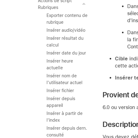
Actions de script
Dans
Rubriques
séle
Exporter contenu de
d'in
rubrique
Insérer audio/vidéo
Dans
Insérer résultat du
la f
calcul
Cont
Insérer date du jour
Cible
indi
Insérer heure
cette acti
actuelle
Insérer nom de
Insérer t
l'utilisateur actuel
Insérer fichier
Provient de
Insérer depuis
appareil
6.0 ou version 
Insérer à partir de
l'index
Descriptio
Insérer depuis dern.
consulté
Vous devez défi