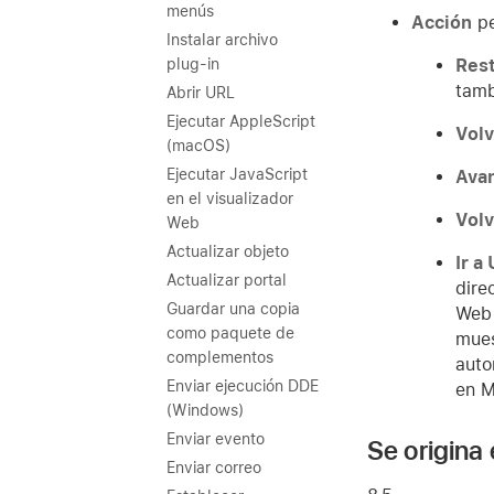
menús
Acción
pe
Instalar archivo
Res
plug-in
tamb
Abrir URL
Ejecutar AppleScript
Volv
(macOS)
Ejecutar JavaScript
Ava
en el visualizador
Volv
Web
Actualizar objeto
Ir a
Actualizar portal
dire
Guardar una copia
Web 
como paquete de
mues
complementos
auto
Enviar ejecución DDE
en M
(Windows)
Enviar evento
Se origina
Enviar correo