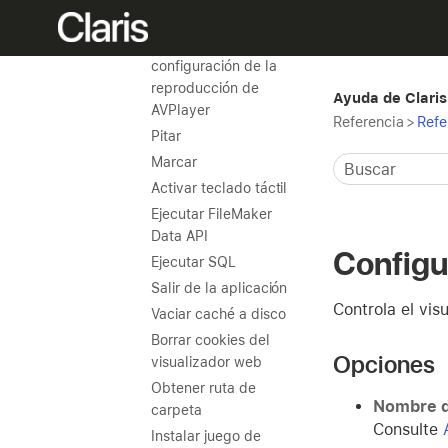
AVPlayer
Estado de
configuración de la
reproducción de
Ayuda de Claris
AVPlayer
Referencia
>
Refe
Pitar
Marcar
Activar teclado táctil
Ejecutar FileMaker
Data API
Configu
Ejecutar SQL
Salir de la aplicación
Controla el vis
Vaciar caché a disco
Borrar cookies del
Opciones
visualizador web
Obtener ruta de
Nombre d
carpeta
Consulte
Instalar juego de