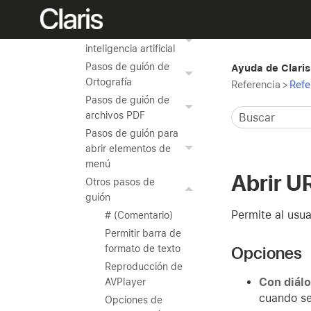
Pasos de guión de
cuentas
Pasos de guión de
inteligencia artificial
Pasos de guión de
Ayuda de Claris
Ortografía
Referencia
>
Refe
Pasos de guión de
archivos PDF
Pasos de guión para
abrir elementos de
menú
Abrir U
Otros pasos de
guión
Permite al usua
# (Comentario)
Permitir barra de
Opciones
formato de texto
Reproducción de
Con diál
AVPlayer
cuando se
Opciones de