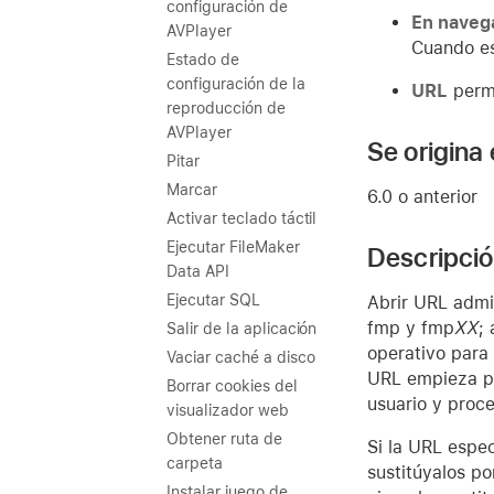
configuración de
En naveg
AVPlayer
Cuando es
Estado de
configuración de la
URL
permi
reproducción de
AVPlayer
Se origina
Pitar
Marcar
6.0 o anterior
Activar teclado táctil
Ejecutar FileMaker
Descripci
Data API
Ejecutar SQL
Abrir URL admit
fmp y fmp
XX
;
Salir de la aplicación
operativo para
Vaciar caché a disco
URL empieza 
Borrar cookies del
usuario y proce
visualizador web
Obtener ruta de
Si la URL espec
carpeta
sustitúyalos po
Instalar juego de