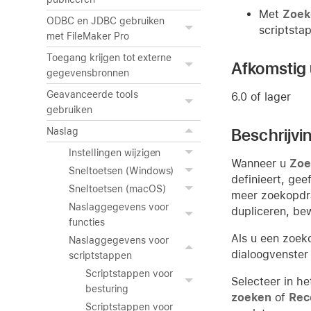
Met
Zoek
ODBC en JDBC gebruiken
scriptstap
met FileMaker Pro
Toegang krijgen tot externe
Afkomstig u
gegevensbronnen
Geavanceerde tools
6.0 of lager
gebruiken
Beschrijvi
Naslag
Instellingen wijzigen
Wanneer u
Zoe
Sneltoetsen (Windows)
definieert, ge
Sneltoetsen (macOS)
meer zoekopdra
Naslaggegevens voor
dupliceren, be
functies
Als u een zoeko
Naslaggegevens voor
dialoogvenster
scriptstappen
Scriptstappen voor
Selecteer in h
besturing
zoeken
of
Rec
Scriptstappen voor