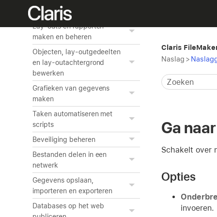
Werken met gerelateerde
tabellen
Lay-outs en rapporten
maken en beheren
Claris FileMake
Objecten, lay-outgedeelten
Naslag
>
Naslagg
en lay-outachtergrond
bewerken
Grafieken van gegevens
maken
Taken automatiseren met
Ga naar
scripts
Beveiliging beheren
Schakelt over 
Bestanden delen in een
netwerk
Opties
Gegevens opslaan,
importeren en exporteren
Onderbr
Databases op het web
invoeren.
publiceren