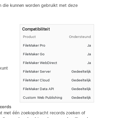
 die kunnen worden gebruikt met deze
Compatibiliteit
Product
Ondersteund
FileMaker Pro
Ja
FileMaker Go
Ja
FileMaker WebDirect
Ja
kunt
FileMaker Server
Gedeeltelijk
FileMaker Cloud
Gedeeltelijk
FileMaker Data API
Gedeeltelijk
Custom Web Publishing
Gedeeltelijk
cords
nt met één zoekopdracht records zoeken of