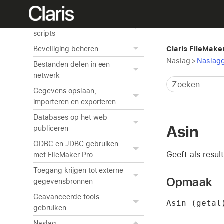
maken
Taken automatiseren met
scripts
Claris FileMake
Beveiliging beheren
Naslag
>
Naslagg
Bestanden delen in een
netwerk
Gegevens opslaan,
importeren en exporteren
Databases op het web
Asin
publiceren
ODBC en JDBC gebruiken
Geeft als resul
met FileMaker Pro
Toegang krijgen tot externe
Opmaak
gegevensbronnen
Geavanceerde tools
Asin (getal
gebruiken
Naslag