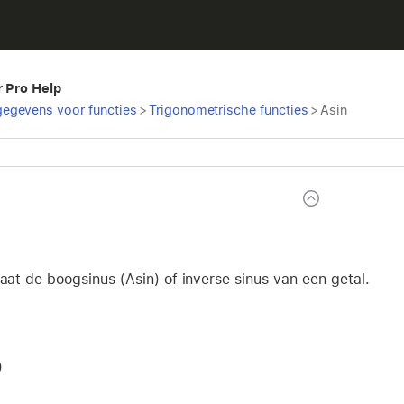
r Pro Help
egevens voor functies
>
Trigonometrische functies
>
Asin
taat de boogsinus (Asin) of inverse sinus van een getal.
)