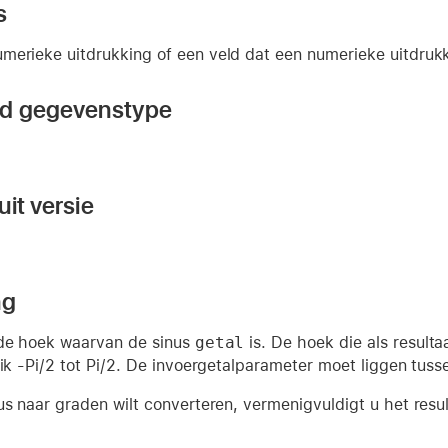
s
merieke uitdrukking of een veld dat een numerieke uitdrukki
nd gegevenstype
it versie
ng
 de hoek waarvan de sinus
getal
is. De hoek die als resulta
eik -Pi/2 tot Pi/2. De invoergetalparameter moet liggen tusse
us naar graden wilt converteren, vermenigvuldigt u het resu