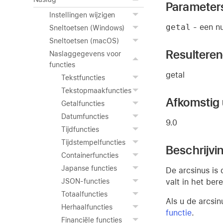
Parameter
Instellingen wijzigen
getal
- een nu
Sneltoetsen (Windows)
Sneltoetsen (macOS)
Resultere
Naslaggegevens voor
functies
getal
Tekstfuncties
Tekstopmaakfuncties
Afkomstig u
Getalfuncties
Datumfuncties
9.0
Tijdfuncties
Tijdstempelfuncties
Beschrijvi
Containerfuncties
Japanse functies
De arcsinus is
valt in het ber
JSON-functies
Totaalfuncties
Als u de arcsin
Herhaalfuncties
functie
.
Financiële functies