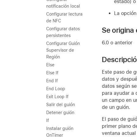
estado) o 
notificación local
La opció
Configurar lectura
de NFC
Se origina
Configurar datos
persistentes
6.0 o anterior
Configurar Guión
Supervisor de
Región
Descripci
Else
Este paso de g
Else If
datos y después
End If
datos según se
End Loop
para ayudar a d
Exit Loop If
un campo en un
Salir del guión
de un guión.
Detener guión
El paso de gui
If
primer plano de
Instalar guión
ventana actual 
OnTimer