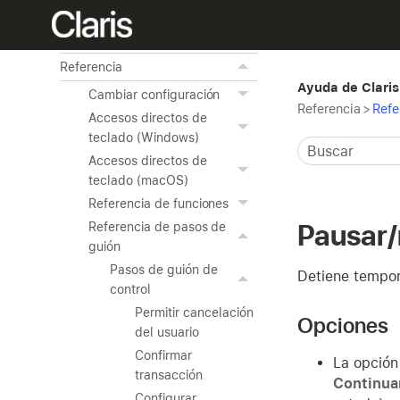
Uso de las herramientas
avanzadas
Referencia
Ayuda de Claris
Cambiar configuración
Referencia
>
Refe
Accesos directos de
teclado (Windows)
Accesos directos de
teclado (macOS)
Referencia de funciones
Pausar/
Referencia de pasos de
guión
Pasos de guión de
Detiene tempora
control
Permitir cancelación
Opciones
del usuario
Confirmar
La opció
transacción
Continua
Configurar