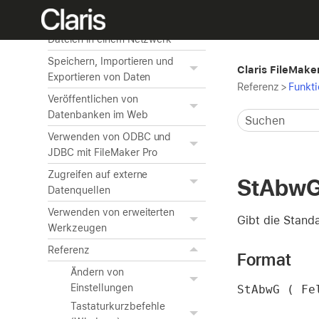
Verwalten der Sicherheit
Gemeinsame Nutzung von
Dateien in einem Netzwerk
Speichern, Importieren und
Claris FileMaker
Exportieren von Daten
Referenz
>
Funkt
Veröffentlichen von
Datenbanken im Web
Verwenden von ODBC und
JDBC mit FileMaker Pro
Zugreifen auf externe
StAbw
Datenquellen
Verwenden von erweiterten
Gibt die Stand
Werkzeugen
Referenz
Format
Ändern von
Einstellungen
StAbwG ( Fe
Tastaturkurzbefehle