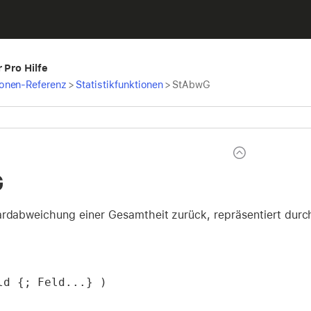
 Pro Hilfe
ionen-Referenz
>
Statistikfunktionen
>
StAbwG
G
ardabweichung einer Gesamtheit zurück, repräsentiert durch 
ld {; Feld...} )