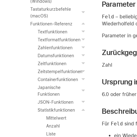
(Windows)
Parameter
Tastaturkurzbefehle
(macOS)
Feld
– beliebi
Wiederholfeld 
Funktionen-Referenz
Textfunktionen
Parameter in g
Textformatfunktionen
Zahlenfunktionen
Zurückgeg
Datumsfunktionen
Zeitfunktionen
Zahl
Zeitstempelfunktionen
Containerfunktionen
Ursprung i
Japanische
6.0 oder früher
Funktionen
JSON-Funktionen
Beschreib
Statistikfunktionen
Mittelwert
Für
Feld
sind 
Anzahl
Liste
ein Wiede