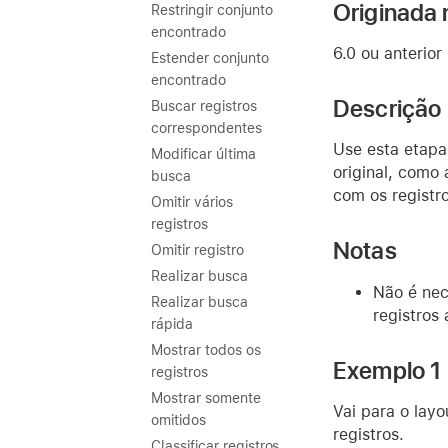
Originada 
Restringir conjunto
encontrado
6.0 ou anterior
Estender conjunto
encontrado
Descrição
Buscar registros
correspondentes
Use esta etapa
Modificar última
original, como
busca
com os registro
Omitir vários
registros
Notas
Omitir registro
Realizar busca
Não é nec
Realizar busca
registros
rápida
Mostrar todos os
Exemplo 1
registros
Mostrar somente
Vai para o layo
omitidos
registros.
Classificar registros