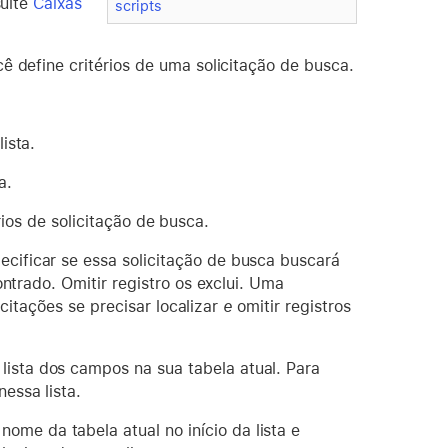
sulte
Caixas
scripts
ê define critérios de uma solicitação de busca.
ista.
a.
rios de solicitação de busca.
cificar se essa solicitação de busca buscará
ontrado. Omitir registro os exclui. Uma
icitações se precisar localizar
e
omitir registros
lista dos campos na sua tabela atual. Para
essa lista.
ome da tabela atual no início da lista e