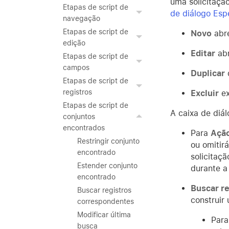
uma solicitaçã
Etapas de script de
de diálogo Espe
navegação
Etapas de script de
Novo
abre
edição
Editar
abr
Etapas de script de
campos
Duplicar
d
Etapas de script de
registros
Excluir
ex
Etapas de script de
A caixa de diál
conjuntos
encontrados
Para
Açã
Restringir conjunto
ou omitirá
encontrado
solicitaçã
Estender conjunto
durante a
encontrado
Buscar r
Buscar registros
construir
correspondentes
Modificar última
Para
busca