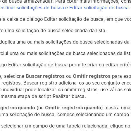
o de busca armazenada). Para obter mais informações, con
cificar solicitações de busca e Editar solicitação de busca
.
 a caixa de diálogo Editar solicitação de busca, em que voc
e uma solicitação de busca selecionada da lista.
uplica uma ou mais solicitações de busca selecionadas da l
clui uma ou mais solicitações de busca selecionadas da list
ogo Editar solicitação de busca permite criar ou editar crité
o
, selecione
Buscar registros
ou
Omitir registros
para espe
 registros. Buscar registro adiciona-os ao seu conjunto enc
o individual pode localizar
ou
omitir registros; use várias sol
 mesma etapa de script Realizar busca.
egistros quando
(ou
Omitir registros quando
) mostra uma 
 uma solicitação de busca, comece selecionando um campo n
 selecionar um campo de uma tabela relacionada, clique no n