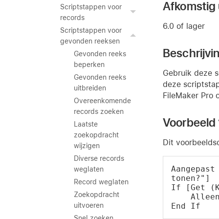
Afkomstig u
Scriptstappen voor
records
6.0 of lager
Scriptstappen voor
gevonden reeksen
Beschrijvi
Gevonden reeks
beperken
Gebruik deze s
Gevonden reeks
deze scriptsta
uitbreiden
FileMaker Pro 
Overeenkomende
records zoeken
Voorbeeld 
Laatste
zoekopdracht
Dit voorbeeldsc
wijzigen
Diverse records
Aangepast 
weglaten
tonen?"]
Record weglaten
If [Get (
Zoekopdracht
    Allee
End If
uitvoeren
Snel zoeken