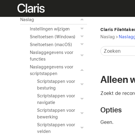
Geavanceerde tools
gebruiken
Naslag
Instellingen wijzigen
Claris FileMake
Naslag
>
Naslagg
Sneltoetsen (Windows)
Sneltoetsen (macOS)
Naslaggegevens voor
functies
Naslaggegevens voor
scriptstappen
Alleen 
Scriptstappen voor
besturing
Zoekt de recor
Scriptstappen voor
navigatie
Opties
Scriptstappen voor
bewerking
Geen.
Scriptstappen voor
velden