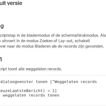
it versie
ng
criptstap in de bladermodus of de schermafdrukmodus. Als
p uitvoert in de modus Zoeken of Lay-out, schakelt
over naar de modus Bladeren als de records zijn gevonden.
1
ript toont alle weggelaten records.
dialoogvenster tonen ["Weggelaten records 
KeuzeLaatsteBericht) = 1]
n weggelaten records tonen