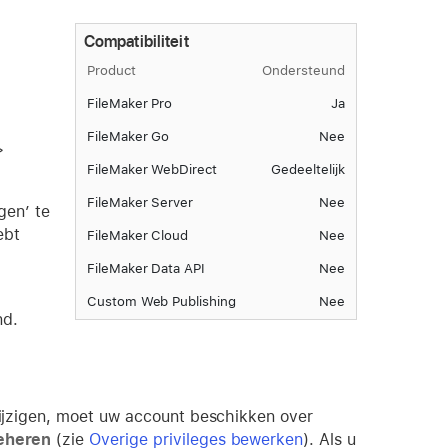
Compatibiliteit
Product
Ondersteund
FileMaker Pro
Ja
FileMaker Go
Nee
>
FileMaker WebDirect
Gedeeltelijk
FileMaker Server
Nee
gen’ te
ebt
FileMaker Cloud
Nee
FileMaker Data API
Nee
Custom Web Publishing
Nee
nd.
 wijzigen, moet uw account beschikken over
beheren
(zie
Overige privileges bewerken
). Als u