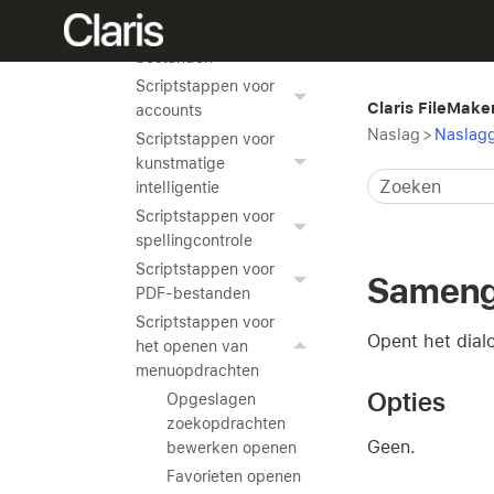
vensters
Scriptstappen voor
bestanden
Scriptstappen voor
Claris FileMake
accounts
Naslag
>
Naslagg
Scriptstappen voor
kunstmatige
intelligentie
Scriptstappen voor
spellingcontrole
Scriptstappen voor
Sameng
PDF-bestanden
Scriptstappen voor
Opent het dial
het openen van
menuopdrachten
Opties
Opgeslagen
zoekopdrachten
Geen.
bewerken openen
Favorieten openen