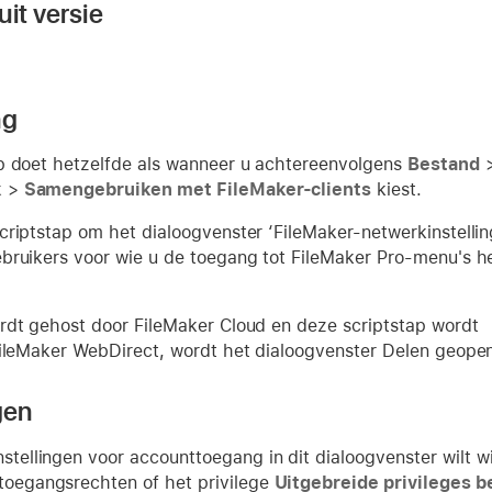
it versie
ng
p doet hetzelfde als wanneer u achtereenvolgens
Bestand
k
>
Samengebruiken met FileMaker-clients
kiest.
criptstap om het dialoogvenster ‘FileMaker-netwerkinstellin
bruikers voor wie u de toegang tot FileMaker Pro-menu's h
rdt gehost door FileMaker Cloud en deze scriptstap wordt
FileMaker WebDirect, wordt het dialoogvenster Delen geope
gen
instellingen voor accounttoegang in dit dialoogvenster wilt
 toegangsrechten of het privilege
Uitgebreide privileges 