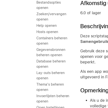
Afkomstig u
Bestandsopties
openen
6.0 of lager
Zoeken/vervangen
openen
Beschrijvi
Help openen
Hosts openen
Deze scriptsta
Containers beheren
Samengebrui
openen
Gegevensbronnen
Gebruik deze s
beheren openen
openen voor ge
Database beheren
beperkt.
openen
Als een app wo
Lay-outs beheren
uitgevoerd in 
openen
Thema's beheren
Opmerkin
openen
Invoerlijsten beheren
Als u de 
openen
volledige
Open Instellingen