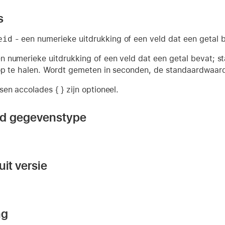
s
eid
- een numerieke uitdrukking of een veld dat een getal b
n numerieke uitdrukking of een veld dat een getal bevat; st
op te halen. Wordt gemeten in seconden, de standaardwaard
en accolades { } zijn optioneel.
nd gegevenstype
it versie
ng