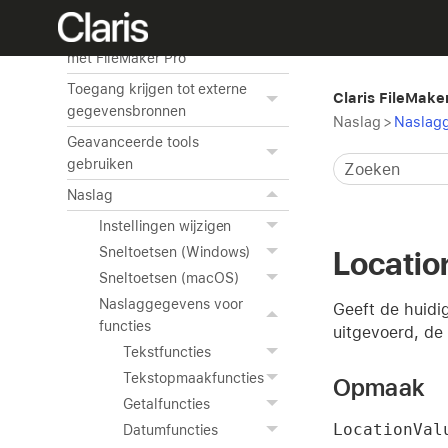
publiceren
ODBC en JDBC gebruiken
met FileMaker Pro
Toegang krijgen tot externe
Claris FileMake
gegevensbronnen
Naslag
>
Naslagg
Geavanceerde tools
gebruiken
Naslag
Instellingen wijzigen
Sneltoetsen (Windows)
Locatio
Sneltoetsen (macOS)
Naslaggegevens voor
Geeft de huidi
functies
uitgevoerd, de
Tekstfuncties
Tekstopmaakfuncties
Opmaak
Getalfuncties
LocationVal
Datumfuncties