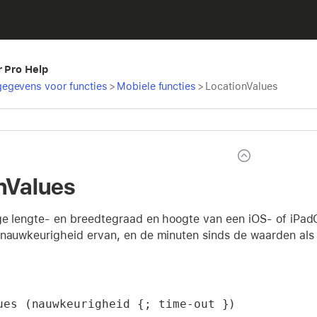
r Pro Help
egevens voor functies
>
Mobiele functies
>
LocationValues
nValues
ge lengte- en breedtegraad en hoogte van een iOS- of iPa
 nauwkeurigheid ervan, en de minuten sinds de waarden als 
ues (nauwkeurigheid {; time-out })