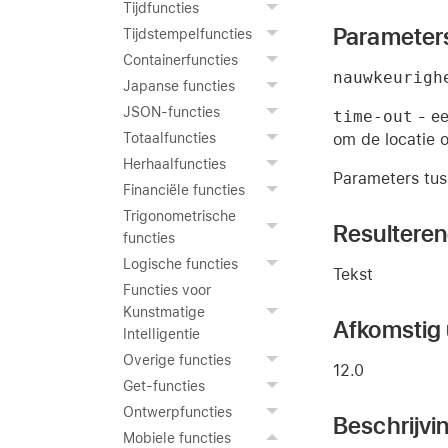
Tijdfuncties
Parameter
Tijdstempelfuncties
Containerfuncties
nauwkeurigh
Japanse functies
JSON-functies
time-out
- ee
om de locatie 
Totaalfuncties
Herhaalfuncties
Parameters tuss
Financiële functies
Trigonometrische
Resultere
functies
Logische functies
Tekst
Functies voor
Kunstmatige
Afkomstig u
Intelligentie
Overige functies
12.0
Get-functies
Ontwerpfuncties
Beschrijvi
Mobiele functies