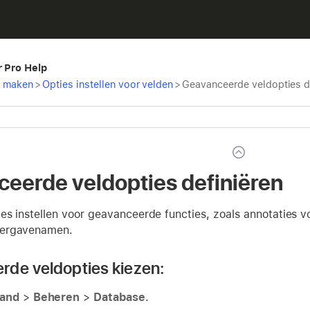
r Pro Help
t maken
>
Opties instellen voor velden
>
Geavanceerde veldopties d
eerde veldopties definiëren
ies instellen voor geavanceerde functies, zoals annotaties 
ergavenamen.
de veldopties kiezen:
and
>
Beheren
>
Database
.