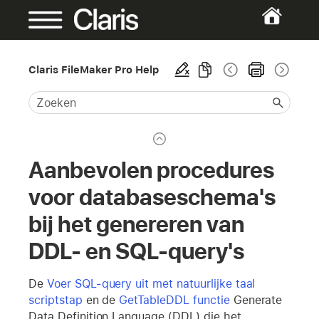
Claris FileMaker Pro Help
Aanbevolen procedures
voor databaseschema's
bij het genereren van
DDL- en SQL-query's
De
Voer SQL-query uit met natuurlijke taal
scriptstap
en de
GetTableDDL functie
Generate
Data Definition Language (DDL) die het