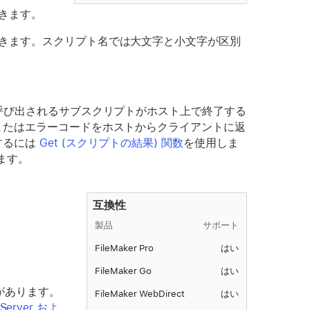
きます。
できます。スクリプト名では大文字と小文字が区別
て呼び出されるサブスクリプトがホスト上で終了する
またはエラーコードをホストからクライアントに返
するには
Get (スクリプトの結果) 関数
を使用しま
ます。
互換性
製品
サポート
FileMaker Pro
はい
FileMaker Go
はい
必要があります。
FileMaker WebDirect
はい
 Server およ