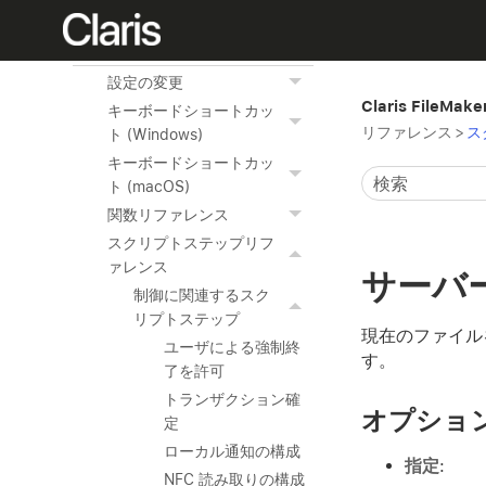
高度なツールの使用
リファレンス
設定の変更
Claris FileMak
キーボードショートカッ
リファレンス
>
ス
ト (Windows)
キーボードショートカッ
ト (macOS)
関数リファレンス
スクリプトステップリフ
ァレンス
サーバ
制御に関連するスク
リプトステップ
現在のファイル
ユーザによる強制終
す。
了を許可
トランザクション確
オプショ
定
ローカル通知の構成
指定
:
NFC 読み取りの構成