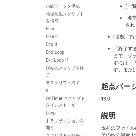
[
一
永続データを構成
領域監視スクリプト
[
名
を構成
され
Else
[
引数
] 
Else If
End If
「
終了す
End Loop
まで、ク
Exit Loop If
すには、
現在のスクリプト終
す。また
了
全スクリプト終了
起点バー
If
13.0
OnTimer スクリプト
をインストール
Loop
説明
トランザクションを
現在のファイルは F
開く
その他の場合 
スクリプト一時停止/