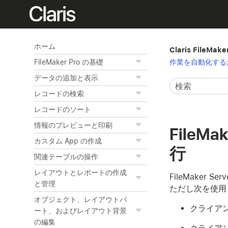
ホーム
Claris FileMak
作業を自動化する
FileMaker Pro の基礎
データの追加と表示
レコードの検索
レコードのソート
情報のプレビューと印刷
FileM
カスタム App の作成
行
関連テーブルの操作
レイアウトとレポートの作成
FileMaker
と管理
ただし次を使用
オブジェクト、レイアウトパ
クライア
ート、およびレイアウト背景
の編集