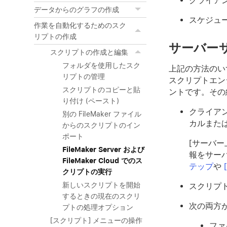
クライア
データからのグラフの作成
スケジュー
作業を自動化するためのスク
リプトの作成
サーバー
スクリプトの作成と編集
フォルダを使用したスク
上記の方法のいずれか
リプトの管理
スクリプトエン
スクリプトのコピーと貼
ントです。その
り付け (ペースト)
クライア
別の FileMaker ファイル
カルまた
からのスクリプトのイン
ポート
[サーバ
FileMaker Server および
報をサー
FileMaker Cloud でのス
テップ
や
クリプトの実行
新しいスクリプトを開始
スクリプト
するときの現在のスクリ
次の両方が
プトの処理オプション
[スクリプト] メニューの操作
ファ