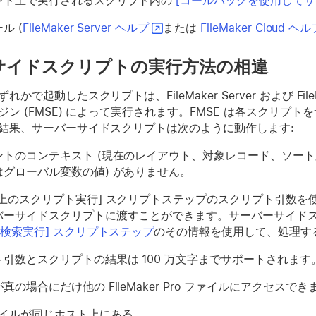
ント上で実行されるスクリプト内の
[コールバックを使用してサ
ル (
FileMaker Server ヘルプ
または
FileMaker Cloud ヘ
サイドスクリプトの実行方法の相違
で起動したスクリプトは、FileMaker Server および FileMa
ジン (FMSE) によって実行されます。FMSE は各スクリ
結果、サーバーサイドスクリプトは次のように動作します:
ントのコンテキスト (現在のレイアウト、対象レコード、ソー
はグローバル変数の値) がありません。
ー上のスクリプト実行] スクリプトステップのスクリプト引数
バーサイドスクリプトに渡すことができます。サーバーサイド
[検索実行] スクリプトステップ
のその情報を使用して、処理す
引数とスクリプトの結果は 100 万文字までサポートされます
真の場合にだけ他の FileMaker Pro ファイルにアクセスでき
イルが同じホスト上にある。