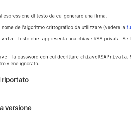
i espressione di testo da cui generare una firma.
l nome dell'algoritmo crittografico da utilizzare (vedere la
f
ivata
- testo che rappresenta una chiave RSA privata. Se lo
ave
- la password con cui decrittare
chiaveRSAPrivata
.
ro viene ignorato.
i riportato
la versione