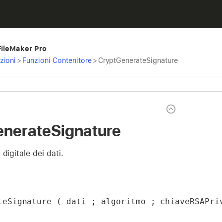
 FileMaker Pro
zioni
>
Funzioni Contenitore
>
CryptGenerateSignature
nerateSignature
digitale dei dati.
teSignature ( dati ; algoritmo ; chiaveRSAPri