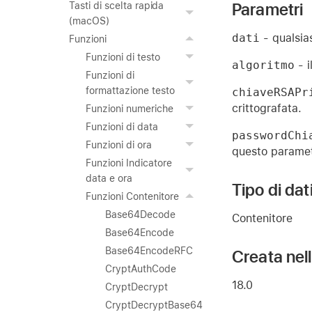
Parametri
Tasti di scelta rapida
(macOS)
dati
- qualsias
Funzioni
Funzioni di testo
algoritmo
- i
Funzioni di
formattazione testo
chiaveRSAPr
crittografata.
Funzioni numeriche
Funzioni di data
passwordChi
Funzioni di ora
questo paramet
Funzioni Indicatore
data e ora
Tipo di dat
Funzioni Contenitore
Base64Decode
Contenitore
Base64Encode
Base64EncodeRFC
Creata nel
CryptAuthCode
18.0
CryptDecrypt
CryptDecryptBase64