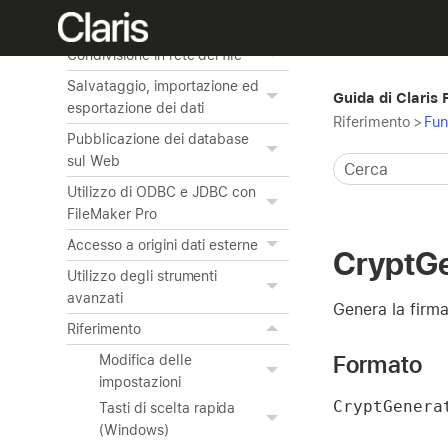
Gestione della sicurezza
Condivisione in rete dei file
Salvataggio, importazione ed
Guida di Claris
esportazione dei dati
Riferimento
>
Fun
Pubblicazione dei database
sul Web
Utilizzo di ODBC e JDBC con
FileMaker Pro
Accesso a origini dati esterne
CryptGe
Utilizzo degli strumenti
avanzati
Genera la firma 
Riferimento
Formato
Modifica delle
impostazioni
CryptGenera
Tasti di scelta rapida
(Windows)