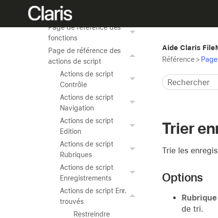
Raccourcis clavier
(macOS)
Page de référence des
fonctions
Aide Claris Fil
Page de référence des
Référence
>
Page 
actions de script
Actions de script
Contrôle
Actions de script
Navigation
Actions de script
Trier en
Edition
Actions de script
Trie les enregi
Rubriques
Actions de script
Options
Enregistrements
Actions de script Enr.
Rubrique 
trouvés
de tri.
Restreindre