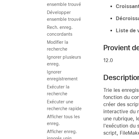
ensemble trouvé
Croissan
Développer
Décroiss
ensemble trouvé
Rech. enreg.
Liste de 
concordants
Modifier la
Provient de
recherche
Ignorer plusieurs
12.0
enreg.
Ignorer
Descriptio
enregistrement
Exécuter la
Trie les enregi
recherche
fonction du co
Exécuter une
créer des scrip
recherche rapide
interactive du 
Afficher tous les
une rubrique, le
enreg.
l'exécution du 
Afficher enreg.
script, FileMak
ignorés uniq.