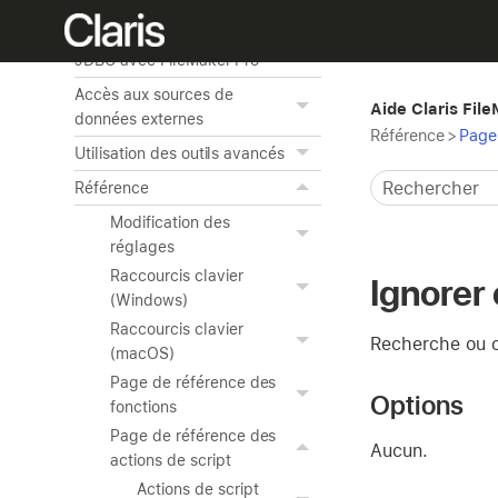
données sur le Web
Utilisation d'ODBC et de
JDBC avec FileMaker Pro
Accès aux sources de
Aide Claris Fil
données externes
Référence
>
Page 
Utilisation des outils avancés
Référence
Modification des
réglages
Raccourcis clavier
Ignorer
(Windows)
Raccourcis clavier
Recherche ou o
(macOS)
Page de référence des
Options
fonctions
Page de référence des
Aucun.
actions de script
Actions de script