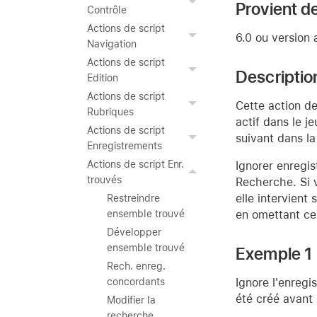
Provient de
Contrôle
Actions de script
6.0 ou version 
Navigation
Actions de script
Descriptio
Edition
Actions de script
Cette action d
Rubriques
actif dans le j
Actions de script
suivant dans la
Enregistrements
Actions de script Enr.
Ignorer enregi
trouvés
Recherche. Si 
elle intervient
Restreindre
en omettant cer
ensemble trouvé
Développer
ensemble trouvé
Exemple 1
Rech. enreg.
Ignore l'enregi
concordants
été créé avant 
Modifier la
recherche