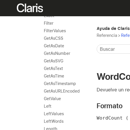
Char
Code
Exact
Filter
Ayuda de Claris
FilterValues
Referencia
>
Refe
GetAsCSS
GetAsDate
GetAsNumber
GetAsSVG
GetAsText
WordCo
GetAsTime
GetAsTimestamp
Devuelve un re
GetAsURLEncoded
GetValue
Formato
Left
LeftValues
WordCount (
LeftWords
Length