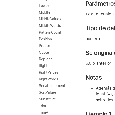
Parámetro
Lower
Middle
texto
: cualqu
MiddleValues
MiddleWords
Tipo de da
PatternCount
número
Position
Proper
Se origina
Quote
Replace
6.0 o anterior
Right
RightValues
Notas
RightWords
SerialIncrement
Además de
SortValues
igual (=),
Substitute
sobre los
Trim
Ejemplo 1
TrimAll