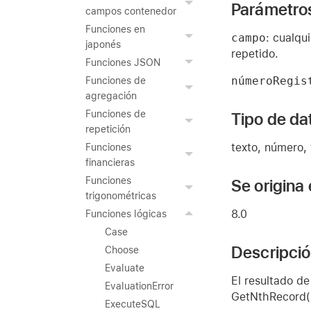
Parámetro
campos contenedor
Funciones en
campo
: cualqu
japonés
repetido.
Funciones JSON
númeroRegis
Funciones de
agregación
Funciones de
Tipo de da
repetición
texto, número,
Funciones
financieras
Funciones
Se origina
trigonométricas
8.0
Funciones lógicas
Case
Descripci
Choose
Evaluate
El resultado d
EvaluationError
GetNthRecord() 
ExecuteSQL