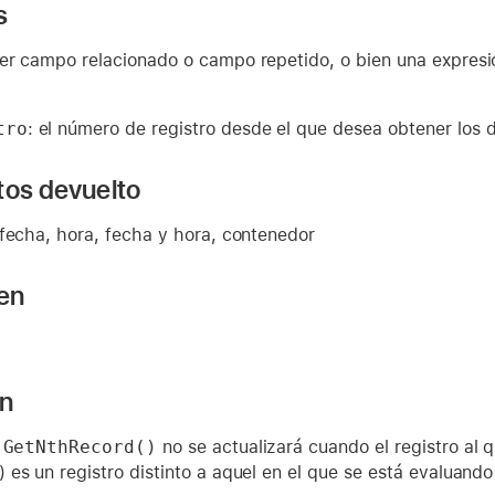
s
ier campo relacionado o campo repetido, o bien una expre
tro
: el número de registro desde el que desea obtener los 
tos devuelto
 fecha, hora, fecha y hora, contenedor
 en
ón
e
GetNthRecord()
no se actualizará cuando el registro al 
es un registro distinto a aquel en el que se está evaluando 