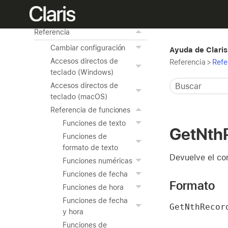
Uso de las herramientas
avanzadas
Referencia
Cambiar configuración
Ayuda de Claris
Accesos directos de
Referencia
>
Refe
teclado (Windows)
Accesos directos de
teclado (macOS)
Referencia de funciones
Funciones de texto
GetNth
Funciones de
formato de texto
Devuelve el co
Funciones numéricas
Funciones de fecha
Formato
Funciones de hora
Funciones de fecha
GetNthRecor
y hora
Funciones de